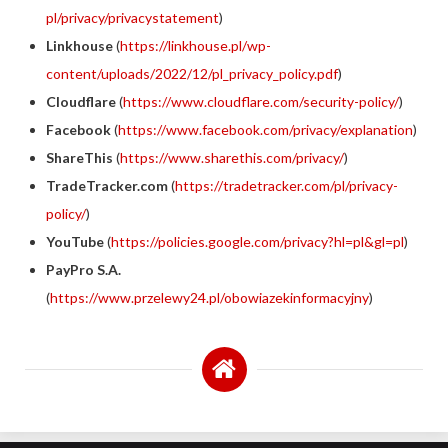
pl/privacy/privacystatement
)
Linkhouse
(
https://linkhouse.pl/wp-
content/uploads/2022/12/pl_privacy_policy.pdf
)
Cloudflare
(
https://www.cloudflare.com/security-policy/
)
Facebook
(
https://www.facebook.com/privacy/explanation
)
ShareThis
(
https://www.sharethis.com/privacy/
)
TradeTracker.com
(
https://tradetracker.com/pl/privacy-
policy/
)
YouTube
(
https://policies.google.com/privacy?hl=pl&gl=pl
)
PayPro S.A.
(
https://www.przelewy24.pl/obowiazekinformacyjny
)